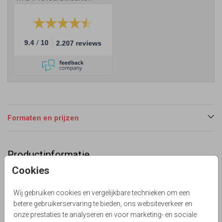
/
9.4
10
2.207 reviews
Formaten en prijzen
Productinformatie
Cookies
Omschrijving
Hip en vrolijk kraamfeest kaartje met ballon gevuld met
Wij gebruiken cookies en vergelijkbare technieken om een
confetti snippers! Alles staat los op dit kaartje en is aan te
betere gebruikerservaring te bieden, ons websiteverkeer en
passen.
onze prestaties te analyseren en voor marketing- en sociale