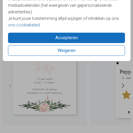
mediadoeleinden (het weergeven van gepersonaliseerde
Collectie
advertenties).
kraamborrelkaartjes
Je kunt jouw toestemming altijd wijzigen of intrekken op ons
ons cookiebeleid
.
Deze producten zijn wellicht ook iets voor je
Accepteren
Weigeren