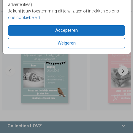
kraamborrelkaartjes
advertenties).
Je kunt jouw toestemming altijd wijzigen of intrekken op ons
ons cookiebeleid
.
Deze producten zijn wellicht ook iets voor je
Accepteren
Weigeren
Collecties LOVZ