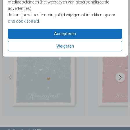
mediadoeleinden (het weergeven van gepersonaliseerde
Collectie
advertenties).
kraamborrelkaartjes
Je kunt jouw toestemming altijd wijzigen of intrekken op ons
ons cookiebeleid
.
Deze producten zijn wellicht ook iets voor je
Accepteren
Weigeren