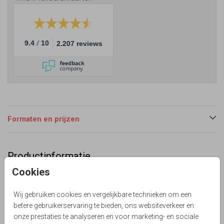
/
9.4
10
2.207 reviews
Formaten en prijzen
Productinformatie
Cookies
Omschrijving
Eenvoudig zwart wit goud kraamkaartje voor een jongen
Wij gebruiken cookies en vergelijkbare technieken om een
met goud kleurige sterren. Alles staat los op dit kaartje en
betere gebruikerservaring te bieden, ons websiteverkeer en
is aan te passen!
onze prestaties te analyseren en voor marketing- en sociale