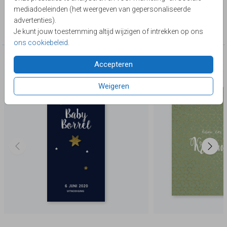
mediadoeleinden (het weergeven van gepersonaliseerde
Collectie
advertenties).
kraamborrelkaartjes
Je kunt jouw toestemming altijd wijzigen of intrekken op ons
ons cookiebeleid
.
Deze producten zijn wellicht ook iets voor je
Accepteren
Weigeren