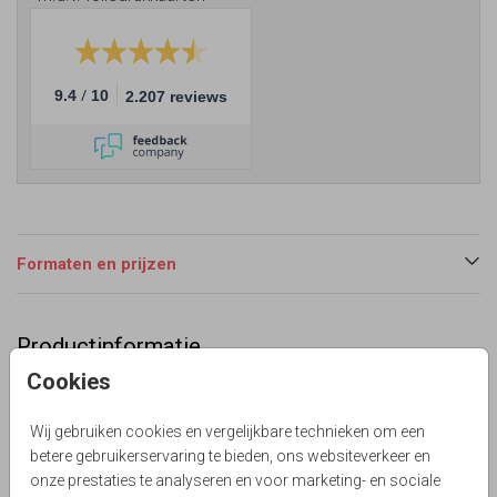
/
9.4
10
2.207 reviews
Formaten en prijzen
Productinformatie
Cookies
Omschrijving
Enkel staande uitnodiging voor een kraamborrelfeest
Wij gebruiken cookies en vergelijkbare technieken om een
jongen. Met zwart en wit en een vleugje mint groen,
betere gebruikerservaring te bieden, ons websiteverkeer en
sterren en it's a boy versje in hand lettering.
onze prestaties te analyseren en voor marketing- en sociale