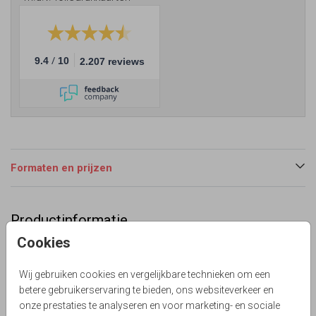
/
9.4
10
2.207 reviews
Formaten en prijzen
Productinformatie
Cookies
Omschrijving
Eerdaags een babyshower feest organiseren? Chique
Wij gebruiken cookies en vergelijkbare technieken om een
enkele uitnodiging met bloemen krans voor een meisje.
betere gebruikerservaring te bieden, ons websiteverkeer en
Met echt goudfolie druk. Alles is zelf aan te passen!
onze prestaties te analyseren en voor marketing- en sociale