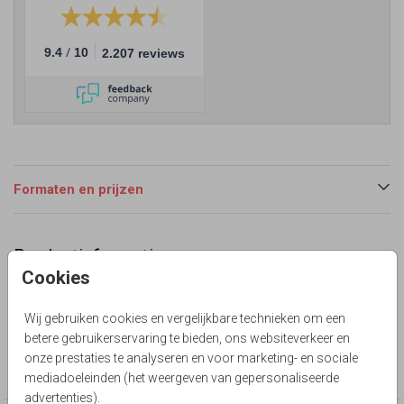
/
9.4
10
2.207 reviews
Formaten en prijzen
Productinformatie
Cookies
Omschrijving
Blanco enkel folie panorama
Wij gebruiken cookies en vergelijkbare technieken om een
betere gebruikerservaring te bieden, ons websiteverkeer en
Collectie
onze prestaties te analyseren en voor marketing- en sociale
Foliedruk zelf maken
mediadoeleinden (het weergeven van gepersonaliseerde
advertenties).