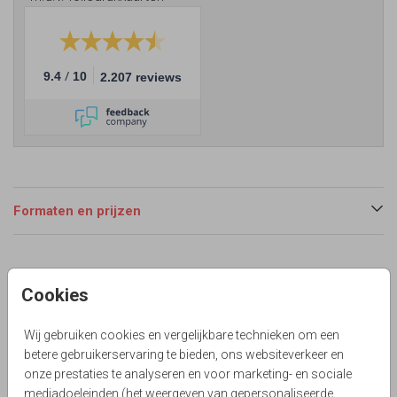
/
9.4
10
2.207 reviews
Formaten en prijzen
Productinformatie
Cookies
Omschrijving
Gaan jullie een kraam raam feest houden in de tuin? Mooie
Wij gebruiken cookies en vergelijkbare technieken om een
donkerblauwe uitnodiging met goudfolie druk. Zelf maken
betere gebruikerservaring te bieden, ons websiteverkeer en
onze prestaties te analyseren en voor marketing- en sociale
Collectie
mediadoeleinden (het weergeven van gepersonaliseerde