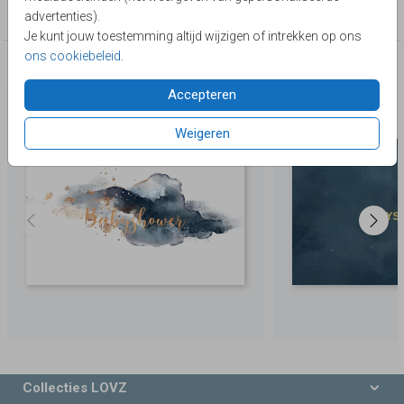
jongen
advertenties).
Je kunt jouw toestemming altijd wijzigen of intrekken op ons
ons cookiebeleid
.
Deze producten zijn wellicht ook iets voor je
Accepteren
Weigeren
Collecties LOVZ