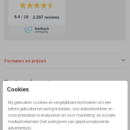
/
9.4
10
2.207 reviews
Formaten en prijzen
Productinformatie
Cookies
Omschrijving
Blanco dubbel staand folie
Wij gebruiken cookies en vergelijkbare technieken om een
betere gebruikerservaring te bieden, ons websiteverkeer en
Collectie
onze prestaties te analyseren en voor marketing- en sociale
Foliedruk zelf maken
mediadoeleinden (het weergeven van gepersonaliseerde
advertenties).