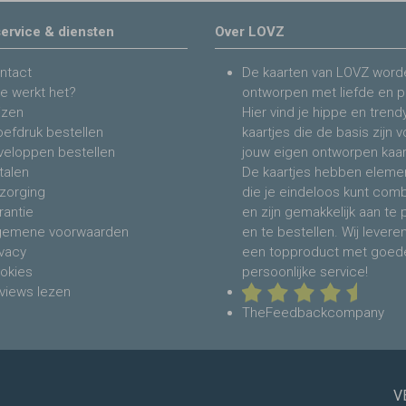
ervice & diensten
Over LOVZ
ntact
De kaarten van LOVZ word
e werkt het?
ontworpen met liefde en p
jzen
Hier vind je hippe en trend
oefdruk bestellen
kaartjes die de basis zijn 
veloppen bestellen
jouw eigen ontworpen kaar
talen
De kaartjes hebben eleme
zorging
die je eindeloos kunt com
rantie
en zijn gemakkelijk aan te
gemene voorwaarden
en te bestellen. Wij levere
ivacy
een topproduct met goed
okies
persoonlijke service!
views lezen
TheFeedbackcompany
V