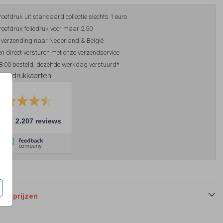
roefdruk uit standaard collectie slechts 1 euro
roefdruk foliedruk voor maar 2,50
 verzending naar Nederland & België
n direct versturen met onze verzendservice
8:00 besteld, dezelfde werkdag verstuurd*
foliedrukkaarten
10
2.207 reviews
 en prijzen