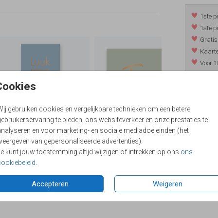
1ste p
1ste p
Gratis
Kaarte
Voor 1
*m.u.v. 
Cookies
Wij gebruiken cookies en vergelijkbare technieken om een betere
/
9.4
ebruikerservaring te bieden, ons websiteverkeer en onze prestaties te
analyseren en voor marketing- en sociale mediadoeleinden (het
weergeven van gepersonaliseerde advertenties).
Je kunt jouw toestemming altijd wijzigen of intrekken op ons
ons
cookiebeleid
.
Accepteren
Weigeren
Formaten