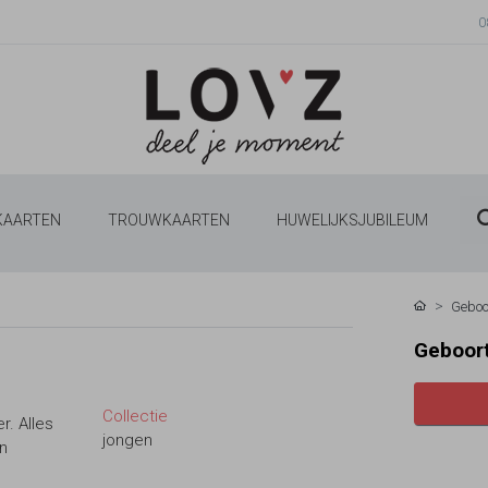
0
 KAARTEN
TROUWKAARTEN
HUWELIJKSJUBILEUM
Geboo
Geboort
Collectie
r. Alles
jongen
en