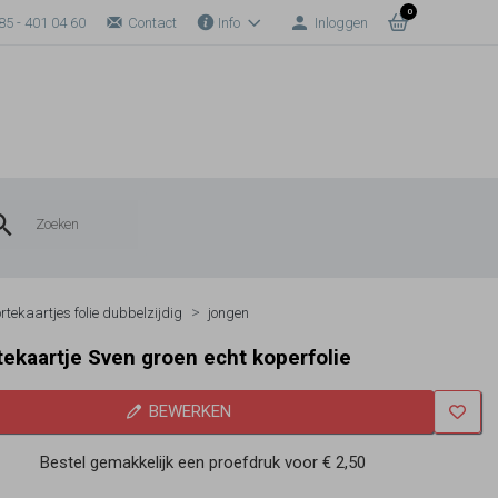
0
85 - 401 04 60
Contact
Info
Inloggen
rtekaartjes folie dubbelzijdig
jongen
ekaartje Sven groen echt koperfolie
BEWERKEN
Bestel gemakkelijk een proefdruk voor
€ 2,50