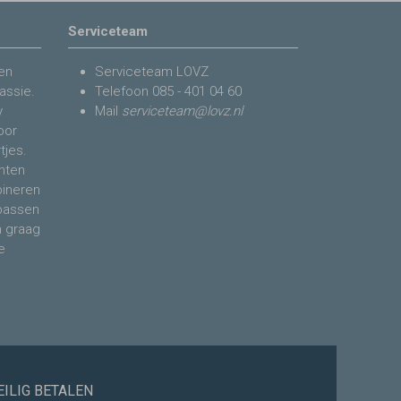
Serviceteam
en
Serviceteam LOVZ
assie.
Telefoon
085 - 401 04 60
y
Mail
serviceteam@lovz.nl
voor
tjes.
nten
bineren
 passen
n graag
e
EILIG BETALEN