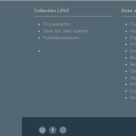
Collecties LOVZ
Onze s
Trouwkaarten
Co
Save the date kaarten
Ho
Huwelijksjubileum
Pri
Pr
En
Be
Be
Ga
Al
Pr
Co
Re