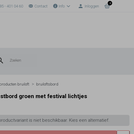
0
85 - 401 04 60
Contact
Info
Inloggen
producten bruiloft
bruiloftsbord
tbord groen met festival lichtjes
roductvariant is niet beschikbaar. Kies een alternatief.