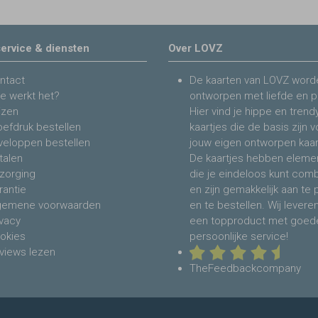
ervice & diensten
Over LOVZ
ntact
De kaarten van LOVZ word
e werkt het?
ontworpen met liefde en p
jzen
Hier vind je hippe en trend
oefdruk bestellen
kaartjes die de basis zijn 
veloppen bestellen
jouw eigen ontworpen kaar
talen
De kaartjes hebben eleme
zorging
die je eindeloos kunt com
rantie
en zijn gemakkelijk aan te
gemene voorwaarden
en te bestellen. Wij levere
ivacy
een topproduct met goed
okies
persoonlijke service!
views lezen
TheFeedbackcompany