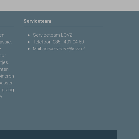
Serviceteam
en
Serviceteam LOVZ
assie.
Telefoon
085 - 401 04 60
y
Mail
serviceteam@lovz.nl
voor
tjes.
nten
bineren
 passen
n graag
e