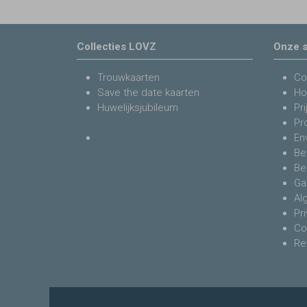
Collecties LOVZ
Onze s
Trouwkaarten
Co
Save the date kaarten
Ho
Huwelijksjubileum
Pri
Pr
En
Be
Be
Ga
Al
Pr
Co
Re