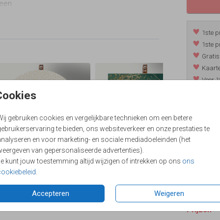
 een
0 cm •
1ste p
1ste p
Gratis
Kaarte
Voor 1
*m.u.v. 
Cookies
Wij gebruiken cookies en vergelijkbare technieken om een betere
ebruikerservaring te bieden, ons websiteverkeer en onze prestaties te
/
9.4
analyseren en voor marketing- en sociale mediadoeleinden (het
weergeven van gepersonaliseerde advertenties).
Je kunt jouw toestemming altijd wijzigen of intrekken op ons
ons
cookiebeleid
.
Accepteren
Weigeren
Prijzen