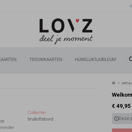
0
 KAARTEN
TROUWKAARTEN
HUWELIJKSJUBILEUM
extra 
Welkoms
€ 49,95
Collectie
Deze p
bruiloftsbord
or.
j minder