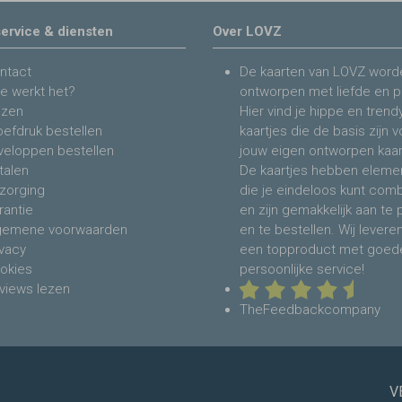
ervice & diensten
Over LOVZ
ntact
De kaarten van LOVZ word
e werkt het?
ontworpen met liefde en p
jzen
Hier vind je hippe en trend
oefdruk bestellen
kaartjes die de basis zijn 
veloppen bestellen
jouw eigen ontworpen kaar
talen
De kaartjes hebben eleme
zorging
die je eindeloos kunt com
rantie
en zijn gemakkelijk aan te
gemene voorwaarden
en te bestellen. Wij levere
ivacy
een topproduct met goed
okies
persoonlijke service!
views lezen
TheFeedbackcompany
V