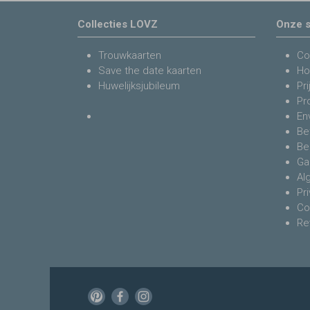
Collecties LOVZ
Onze s
Trouwkaarten
Co
Save the date kaarten
Ho
Huwelijksjubileum
Pri
Pr
En
Be
Be
Ga
Al
Pr
Co
Re