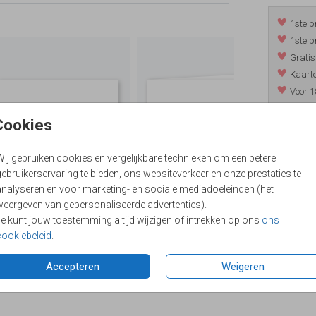
1ste p
1ste p
Gratis
Kaarte
Voor 1
*m.u.v. 
Cookies
Wij gebruiken cookies en vergelijkbare technieken om een betere
/
9.4
ebruikerservaring te bieden, ons websiteverkeer en onze prestaties te
analyseren en voor marketing- en sociale mediadoeleinden (het
weergeven van gepersonaliseerde advertenties).
Je kunt jouw toestemming altijd wijzigen of intrekken op ons
ons
cookiebeleid
.
Accepteren
Weigeren
Formaten