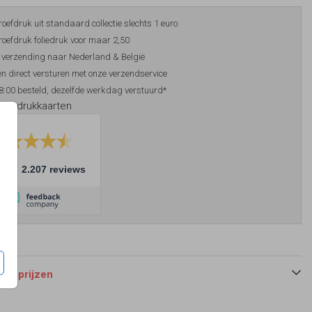
roefdruk uit standaard collectie slechts 1 euro
roefdruk foliedruk voor maar 2,50
 verzending naar Nederland & België
n direct versturen met onze verzendservice
8:00 besteld, dezelfde werkdag verstuurd*
foliedrukkaarten
10
2.207 reviews
 en prijzen