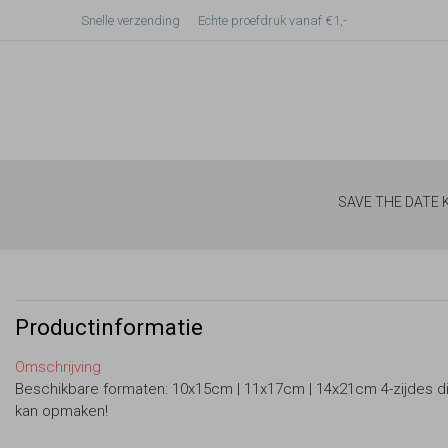
Snelle verzending
Echte proefdruk vanaf €1,-
SAVE THE DATE
Productinformatie
Omschrijving
Beschikbare formaten: 10x15cm | 11x17cm | 14x21cm 4-zijdes di
kan opmaken!