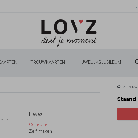
0
 KAARTEN
TROUWKAARTEN
HUWELIJKSJUBILEUM
trouw
Staand
Lievez
e je
Collectie
Zelf maken