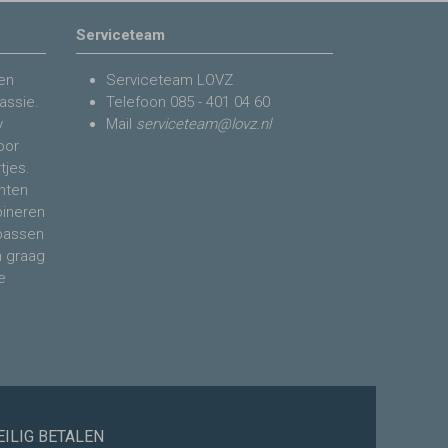
Serviceteam
en
Serviceteam LOVZ
assie.
Telefoon
085 - 401 04 60
y
Mail
serviceteam@lovz.nl
voor
tjes.
nten
bineren
 passen
n graag
e
EILIG BETALEN