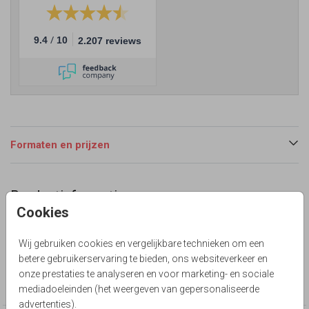
/
9.4
10
2.207 reviews
Formaten en prijzen
Productinformatie
Cookies
Omschrijving
Dubbel liggende kaart, vouw links
Wij gebruiken cookies en vergelijkbare technieken om een
betere gebruikerservaring te bieden, ons websiteverkeer en
Collectie
onze prestaties te analyseren en voor marketing- en sociale
Zelf maken
mediadoeleinden (het weergeven van gepersonaliseerde
advertenties).