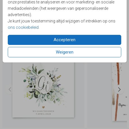
onze prestaties te analyseren en voor marketing- en sociale
Lievez
mediadoeleinden (het weergeven van gepersonaliseerde
advertenties).
Collectie
Je kunt jouw toestemming altijd wijzigen of intrekken op ons
Watercolor & flowers
ons cookiebeleid
.
Accepteren
Deze producten zijn wellicht ook iets voor je
Weigeren