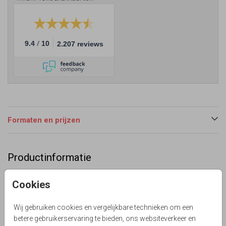
/
9.4
10
2.207 reviews
Formaten en prijzen
Productinformatie
Omschrijving
Cookies
Groene thema uitnodiging voor jullie bruiloft? Trendy
trouwkaart in groene watercolor en wit met goudkleurige
Wij gebruiken cookies en vergelijkbare technieken om een
trouw elementen. Tekst Shit just got real en andere
betere gebruikerservaring te bieden, ons websiteverkeer en
voorbeeldtekst. Zelf maken.