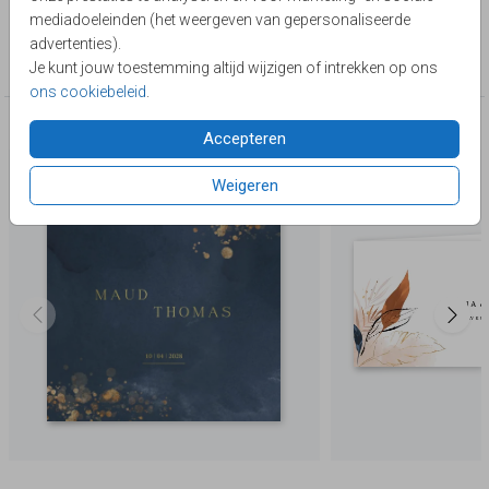
Lievez
mediadoeleinden (het weergeven van gepersonaliseerde
Collectie
advertenties).
Watercolor & flowers
Je kunt jouw toestemming altijd wijzigen of intrekken op ons
ons cookiebeleid
.
Deze producten zijn wellicht ook iets voor je
Accepteren
Weigeren