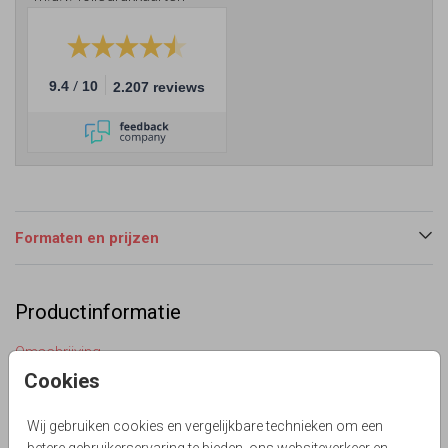
/
9.4
10
2.207 reviews
Formaten en prijzen
Productinformatie
Omschrijving
Unieke enkele bohemian uitnodiging voor jullie huwelijks
Cookies
feest. Prachtige pastel gekleurde bloemenkrans met
watercolor effect. Alles staat los en is te bewerken.
Wij gebruiken cookies en vergelijkbare technieken om een
Meerdere mogelijkheden zie beeldbank. Voorbeeld met