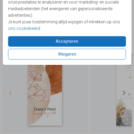
onze prestaties te analyseren en voor marketing- en sociale
Lievez
mediadoeleinden (het weergeven van gepersonaliseerde
advertenties).
Collectie
Je kunt jouw toestemming altijd wijzigen of intrekken op ons
Watercolor & flowers
ons cookiebeleid
.
Accepteren
Deze producten zijn wellicht ook iets voor je
Weigeren