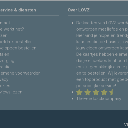
ervice & diensten
Over LOVZ
ntact
De kaarten van LOVZ word
e werkt het?
ontworpen met liefde en p
jzen
Hier vind je hippe en trend
oefdruk bestellen
kaartjes die de basis zijn 
veloppen bestellen
jouw eigen ontworpen kaar
talen
De kaartjes hebben eleme
zorging
die je eindeloos kunt com
rantie
en zijn gemakkelijk aan te
gemene voorwaarden
en te bestellen. Wij levere
ivacy
een topproduct met goed
okies
persoonlijke service!
views lezen
TheFeedbackcompany
V