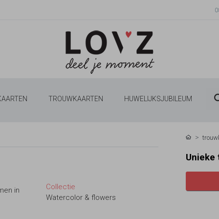
0
 KAARTEN
TROUWKAARTEN
HUWELIJKSJUBILEUM
trouw
Unieke 
Collectie
men in
Watercolor & flowers