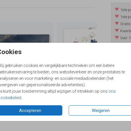
1ste p
1ste p
Gratis
Kaarte
Voor 1
*m.u.v. 
Cookies
Wij gebruiken cookies en vergelijkbare technieken om een betere
/
9.4
ebruikerservaring te bieden, ons websiteverkeer en onze prestaties te
analyseren en voor marketing- en sociale mediadoeleinden (het
weergeven van gepersonaliseerde advertenties).
Je kunt jouw toestemming altijd wijzigen of intrekken op ons
ons
cookiebeleid
.
Accepteren
Weigeren
Formaten