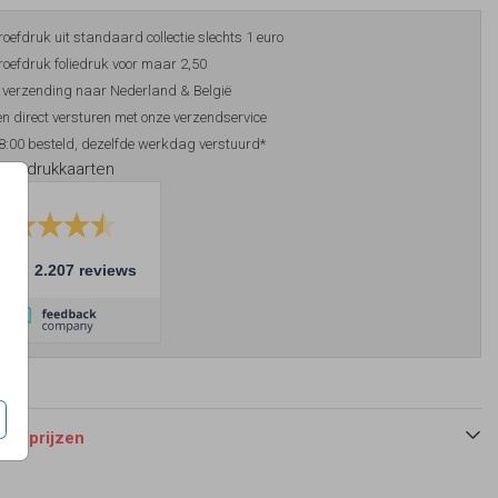
roefdruk uit standaard collectie slechts 1 euro
roefdruk foliedruk voor maar 2,50
 verzending naar Nederland & België
n direct versturen met onze verzendservice
8:00 besteld, dezelfde werkdag verstuurd*
foliedrukkaarten
10
2.207 reviews
 en prijzen