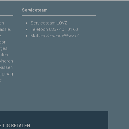
Serviceteam
en
Serviceteam LOVZ
assie.
Telefoon
085 - 401 04 60
y
Mail
serviceteam@lovz.nl
voor
tjes.
nten
bineren
 passen
n graag
e
EILIG BETALEN