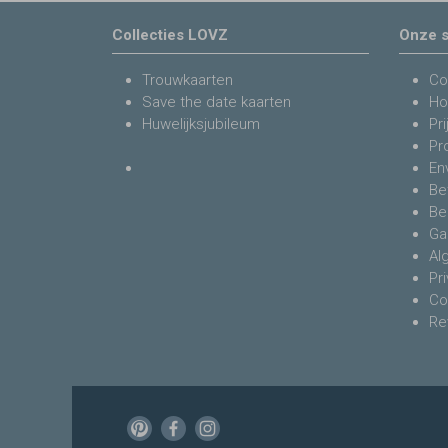
Collecties LOVZ
Onze s
Trouwkaarten
Co
Save the date kaarten
Ho
Huwelijksjubileum
Pri
Pr
En
Be
Be
Ga
Al
Pr
Co
Re