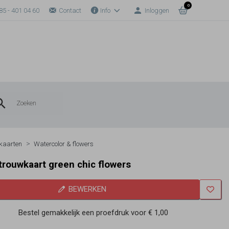
0
85 - 401 04 60
Contact
Info
Inloggen
kaarten
Watercolor & flowers
trouwkaart green chic flowers
BEWERKEN
Bestel gemakkelijk een proefdruk voor
€ 1,00