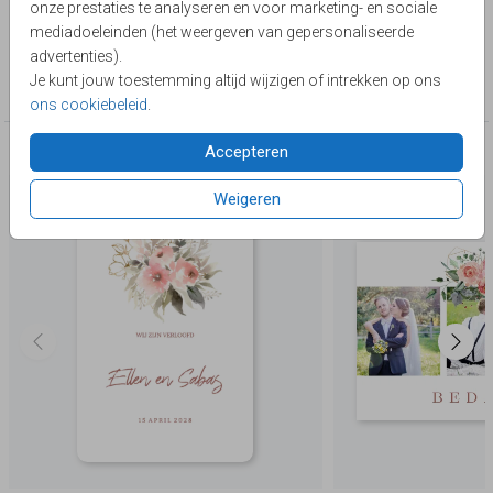
onze prestaties te analyseren en voor marketing- en sociale
Lievez
mediadoeleinden (het weergeven van gepersonaliseerde
advertenties).
Collectie
Je kunt jouw toestemming altijd wijzigen of intrekken op ons
Watercolor & flowers
ons cookiebeleid
.
Accepteren
Deze producten zijn wellicht ook iets voor je
Weigeren