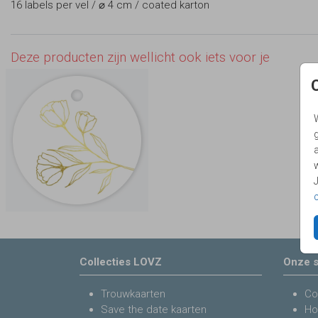
16 labels per vel / ⌀ 4 cm / coated karton
Deze producten zijn wellicht ook iets voor je
g
Collecties LOVZ
Onze s
Trouwkaarten
Co
Save the date kaarten
Ho