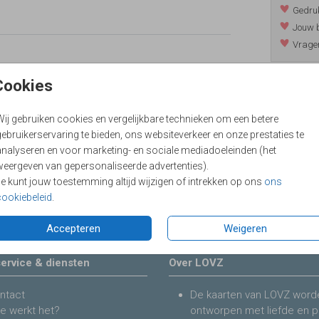
Gedruk
Jouw b
Vragen
Cookies
Prijzen
Wij gebruiken cookies en vergelijkbare technieken om een betere
ebruikerservaring te bieden, ons websiteverkeer en onze prestaties te
analyseren en voor marketing- en sociale mediadoeleinden (het
weergeven van gepersonaliseerde advertenties).
Je kunt jouw toestemming altijd wijzigen of intrekken op ons
ons
cookiebeleid
.
Accepteren
Weigeren
ervice & diensten
Over LOVZ
ntact
De kaarten van LOVZ word
e werkt het?
ontworpen met liefde en p