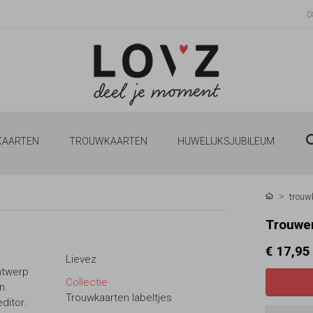
0
 KAARTEN
TROUWKAARTEN
HUWELIJKSJUBILEUM
trouw
Trouwen
€ 17,95
Lievez
ontwerp
Collectie
n.
Trouwkaarten labeltjes
ditor.