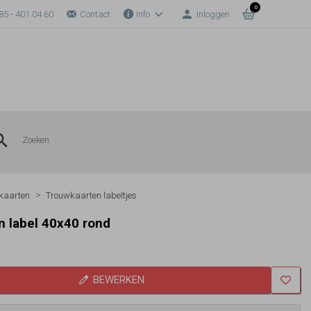
0
85 - 401 04 60
Contact
Info
Inloggen
kaarten
Trouwkaarten labeltjes
 label 40x40 rond
BEWERKEN