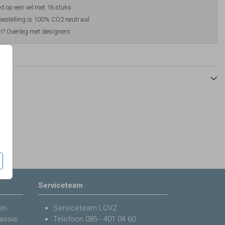
t op een vel met 16 stuks
estelling is 100% CO2 neutraal
? Overleg met designers
Serviceteam
en
Serviceteam LOVZ
assie.
Telefoon
085 - 401 04 60