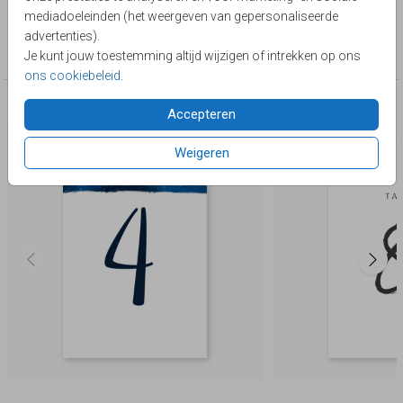
Lievez
mediadoeleinden (het weergeven van gepersonaliseerde
Collectie
advertenties).
Tafelkaarten
Je kunt jouw toestemming altijd wijzigen of intrekken op ons
ons cookiebeleid
.
Deze producten zijn wellicht ook iets voor je
Accepteren
Weigeren