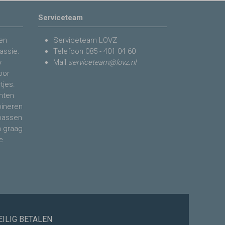
Serviceteam
en
Serviceteam LOVZ
assie.
Telefoon
085 - 401 04 60
y
Mail
serviceteam@lovz.nl
voor
tjes.
nten
bineren
 passen
n graag
e
EILIG BETALEN