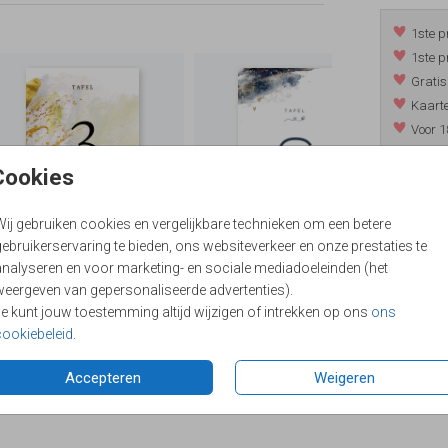
1ste p
1ste p
Gratis
Kaarte
Voor 1
*m.u.v. 
Cookies
Wij gebruiken cookies en vergelijkbare technieken om een betere
/
9.4
ebruikerservaring te bieden, ons websiteverkeer en onze prestaties te
analyseren en voor marketing- en sociale mediadoeleinden (het
weergeven van gepersonaliseerde advertenties).
Je kunt jouw toestemming altijd wijzigen of intrekken op ons
ons
cookiebeleid
.
Accepteren
Weigeren
Formaten