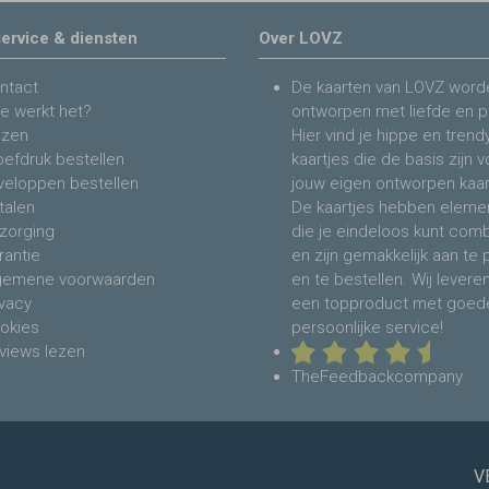
ervice & diensten
Over LOVZ
ntact
De kaarten van LOVZ word
e werkt het?
ontworpen met liefde en p
jzen
Hier vind je hippe en trend
oefdruk bestellen
kaartjes die de basis zijn 
veloppen bestellen
jouw eigen ontworpen kaar
talen
De kaartjes hebben eleme
zorging
die je eindeloos kunt com
rantie
en zijn gemakkelijk aan te
gemene voorwaarden
en te bestellen. Wij levere
ivacy
een topproduct met goed
okies
persoonlijke service!
views lezen
TheFeedbackcompany
V