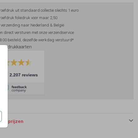
roefdruk uit standaard collectie slechts 1 euro
roefdruk foliedruk voor maar 2,50
 verzending naar Nederland & België
n direct versturen met onze verzendservice
8:00 besteld, dezelfde werkdag verstuurd*
foliedrukkaarten
10
2.207 reviews
 en prijzen