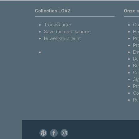
Collecties LOVZ
Onze s
Trouwkaarten
Co
Save the date kaarten
Ho
Huwelijksjubileum
Pri
Pr
En
Be
Be
Ga
Al
Pr
Co
Re