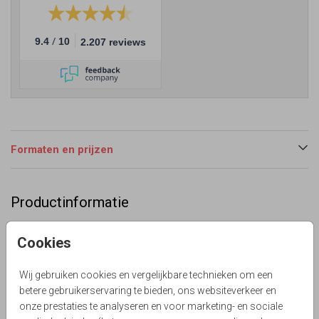
/
9.4
10
2.207 reviews
Formaten en prijzen
Productinformatie
Omschrijving
Cookies
Passende tafelnummer kaart trouwen Sunset Flowers
watercolor. Met lila kleurig blad en goudlook brush. Zelf
Wij gebruiken cookies en vergelijkbare technieken om een
maken.
betere gebruikerservaring te bieden, ons websiteverkeer en
Lievez
onze prestaties te analyseren en voor marketing- en sociale