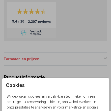
/
9.4
10
2.207 reviews
Formaten en prijzen
Productinformatie
Cookies
Omschrijving
Trouwkaart met prachtig verloop in beige tint met
Wij gebruiken cookies en vergelijkbare technieken om een
goudkleur watercolor spetters en koper hoogglans lak.
betere gebruikerservaring te bieden, ons websiteverkeer en
Lievez
onze prestaties te analyseren en voor marketing- en sociale