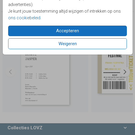
Hip & Romantisch
advertenties).
Je kunt jouw toestemming altijd wijzigen of intrekken op ons
ons cookiebeleid
.
Deze producten zijn wellicht ook iets voor je
Accepteren
Weigeren
Collecties LOVZ