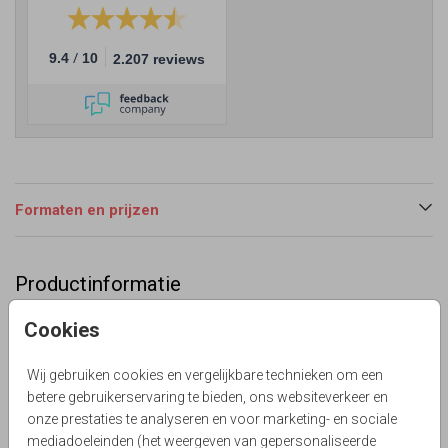
/
9.4
10
2.207 reviews
Formaten en prijzen
Productinformatie
Omschrijving
Cookies
Enkele trouwkaart blauw exotica blad foliedruk. Met ronde
hoekjes.
Wij gebruiken cookies en vergelijkbare technieken om een
betere gebruikerservaring te bieden, ons websiteverkeer en
Lievez
onze prestaties te analyseren en voor marketing- en sociale
Collectie
mediadoeleinden (het weergeven van gepersonaliseerde