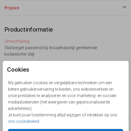
Prijzen
Productinformatie
Omschrijving
Sluitzegel passend bij trouwhuisstijl getekende
botanische stijl.
Le Chique Design
Cookies
Collectie
sluitzegel op maat
Wij gebruiken cookies en vergelijkbare technieken om een
betere gebruikerservaring te bieden, ons websiteverkeer en
onze prestaties te analyseren en voor marketing- en sociale
Deze producten zijn wellicht ook iets voor je
mediadoeleinden (het weergeven van gepersonaliseerde
advertenties).
Je kunt jouw toestemming altijd wijzigen of intrekken op ons
ons cookiebeleid
.