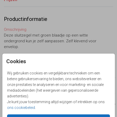
Productinformatie
Omschrijving
Deze sluitzegel met groen blaadje op een witte
ondergrond kun je zelf aanpassen. Zelf klevend voor
envelop.
Lievez
Cookies
Collectie
sluitzegel op maat
Wij gebruiken cookies en vergelijkbare technieken om een
betere gebruikerservaring te bieden, ons websiteverkeer en
onze prestaties te analyseren en voor marketing- en sociale
Deze producten zijn wellicht ook iets voor je
mediadoeleinden (het weergeven van gepersonaliseerde
advertenties).
Je kunt jouw toestemming altijd wijzigen of intrekken op ons
ons cookiebeleid
.