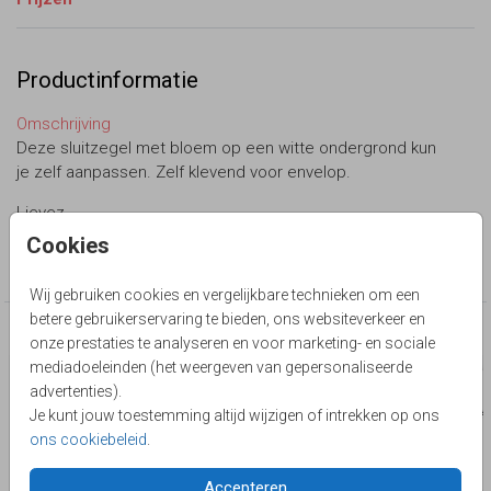
Productinformatie
Omschrijving
Deze sluitzegel met bloem op een witte ondergrond kun
je zelf aanpassen. Zelf klevend voor envelop.
Lievez
Cookies
Collectie
sluitzegel op maat
Wij gebruiken cookies en vergelijkbare technieken om een
betere gebruikerservaring te bieden, ons websiteverkeer en
Deze producten zijn wellicht ook iets voor je
onze prestaties te analyseren en voor marketing- en sociale
mediadoeleinden (het weergeven van gepersonaliseerde
advertenties).
Je kunt jouw toestemming altijd wijzigen of intrekken op ons
ons cookiebeleid
.
Accepteren