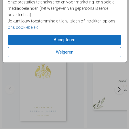
onze prestaties te analyseren en voor marketing- en sociale
Lievez
mediadoeleinden (het weergeven van gepersonaliseerde
advertenties).
Collectie
Je kunt jouw toestemming altijd wijzigen of intrekken op ons
Save the Date
ons cookiebeleid
.
Accepteren
Deze producten zijn wellicht ook iets voor je
Weigeren