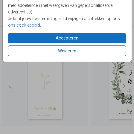
Lievez
mediadoeleinden (het weergeven van gepersonaliseerde
Collectie
advertenties).
Save the Date
Je kunt jouw toestemming altijd wijzigen of intrekken op ons
ons cookiebeleid
.
Deze producten zijn wellicht ook iets voor je
Accepteren
Weigeren