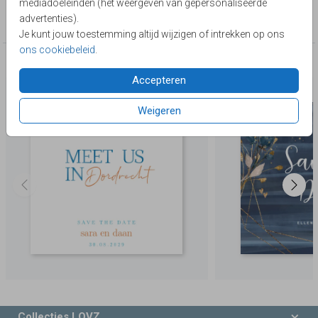
mediadoeleinden (het weergeven van gepersonaliseerde
Collectie
advertenties).
Save the Date
Je kunt jouw toestemming altijd wijzigen of intrekken op ons
ons cookiebeleid
.
Deze producten zijn wellicht ook iets voor je
Accepteren
Weigeren
Collecties LOVZ