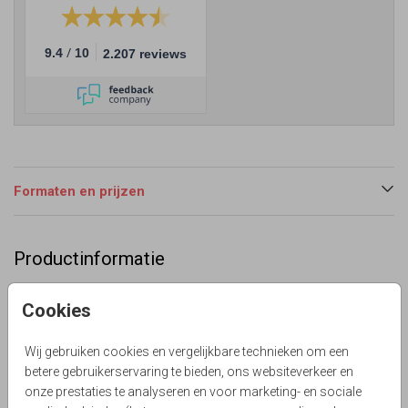
/
9.4
10
2.207 reviews
Formaten en prijzen
Productinformatie
Omschrijving
Cookies
Vrolijke aankondiging van jullie huwelijk. Versierd met
confetti en aquarel look en uitsnede voor het plaatsen van
Wij gebruiken cookies en vergelijkbare technieken om een
twee foto's. Alles is te bewerken!
betere gebruikerservaring te bieden, ons websiteverkeer en
Lievez
onze prestaties te analyseren en voor marketing- en sociale