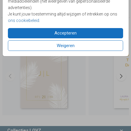
mediadoeleinden (het weergeven van gepersonaliseerde
Collectie
advertenties).
Save the Date
Je kunt jouw toestemming altijd wijzigen of intrekken op ons
ons cookiebeleid
.
Deze producten zijn wellicht ook iets voor je
Accepteren
Weigeren
Collecties LOVZ