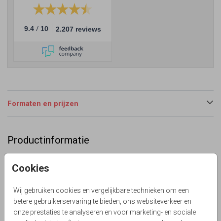
/
9.4
10
2.207 reviews
Formaten en prijzen
Productinformatie
Omschrijving
Cookies
Save the date kaart in minimalistisch design. Meer heb je
niet nodig, jullie namen in mooi lettertype, en trouwlocatie
Wij gebruiken cookies en vergelijkbare technieken om een
in chique lettertype. (999999)
betere gebruikerservaring te bieden, ons websiteverkeer en
Le Chique Design
onze prestaties te analyseren en voor marketing- en sociale