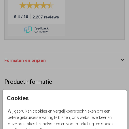
/
9.4
10
2.207 reviews
Formaten en prijzen
Productinformatie
Omschrijving
Cookies
Wil jij een minimalistische en classy save the date
versturen? Dat kan met deze linnenlook save the date
Wij gebruiken cookies en vergelijkbare technieken om een
kaart die in vele bruiloft thema's past. (999999)
betere gebruikerservaring te bieden, ons websiteverkeer en
Le Chique Design
onze prestaties te analyseren en voor marketing- en sociale