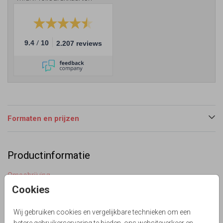
/
9.4
10
2.207 reviews
Formaten en prijzen
Productinformatie
Omschrijving
Opzoek naar een romantische save the date kaart met
Cookies
kalender en prachtige watercolour blad krans in roze en
groene pastel tinten? Zelf maken! Met ronde hoekjes. Soft
Wij gebruiken cookies en vergelijkbare technieken om een
boho flowers. Kijk in onze editor bij kalenders voor een