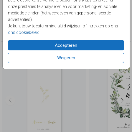
betere gebruikerservaring te bieden, ons websiteverkeer en
kalender van een andere maand.
Toon meer
onze prestaties te analyseren en voor marketing- en sociale
mediadoeleinden (het weergeven van gepersonaliseerde
Lievez
advertenties).
Je kunt jouw toestemming altijd wijzigen of intrekken op ons
Collectie
ons cookiebeleid
.
Save the Date
Accepteren
Deze producten zijn wellicht ook iets voor je
Weigeren