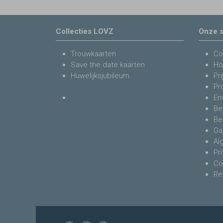
Collecties LOVZ
Onze s
Trouwkaarten
Co
Save the date kaarten
Ho
Huwelijksjubileum
Pri
Pr
En
Be
Be
Ga
Al
Pr
Co
Re