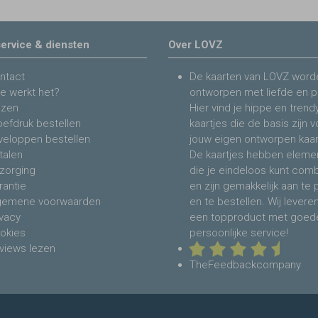
ervice & diensten
Over LOVZ
ntact
De kaarten van LOVZ word
e werkt het?
ontworpen met liefde en p
jzen
Hier vind je hippe en trend
oefdruk bestellen
kaartjes die de basis zijn 
veloppen bestellen
jouw eigen ontworpen kaar
talen
De kaartjes hebben eleme
zorging
die je eindeloos kunt com
rantie
en zijn gemakkelijk aan te
gemene voorwaarden
en te bestellen. Wij levere
ivacy
een topproduct met goed
okies
persoonlijke service!
views lezen
TheFeedbackcompany