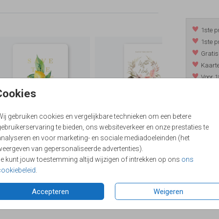
1ste p
1ste p
Gratis
Kaarte
Voor 1
*m.u.v. 
Cookies
Wij gebruiken cookies en vergelijkbare technieken om een betere
ebruikerservaring te bieden, ons websiteverkeer en onze prestaties te
/
9.4
analyseren en voor marketing- en sociale mediadoeleinden (het
weergeven van gepersonaliseerde advertenties).
Je kunt jouw toestemming altijd wijzigen of intrekken op ons
ons
cookiebeleid
.
Accepteren
Weigeren
Formaten