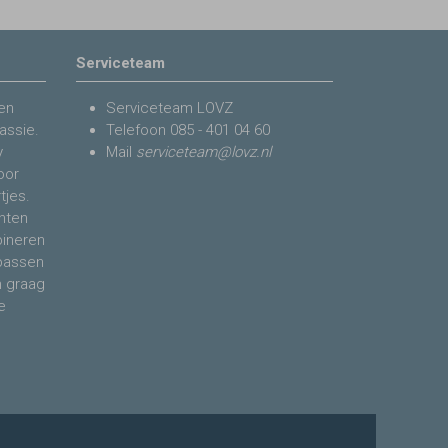
Serviceteam
en
Serviceteam LOVZ
assie.
Telefoon
085 - 401 04 60
y
Mail
serviceteam@lovz.nl
voor
tjes.
nten
bineren
 passen
n graag
e