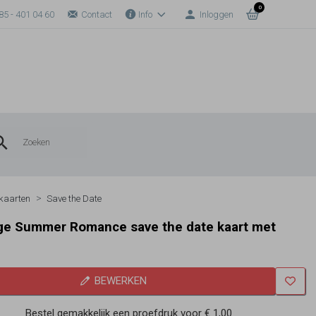
0
85 - 401 04 60
Contact
Info
Inloggen
kaarten
Save the Date
ge Summer Romance save the date kaart met
BEWERKEN
Bestel gemakkelijk een proefdruk voor
€ 1,00