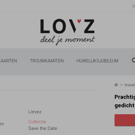
0
 KAARTEN
TROUWKAARTEN
HUWELIJKSJUBILEUM
trouw
Prachti
gedicht
Lievez
Collectie
en
Save the Date