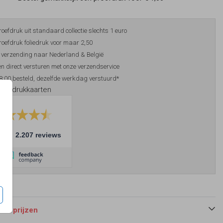
roefdruk uit standaard collectie slechts 1 euro
roefdruk foliedruk voor maar 2,50
 verzending naar Nederland & België
n direct versturen met onze verzendservice
8:00 besteld, dezelfde werkdag verstuurd*
foliedrukkaarten
10
2.207 reviews
 en prijzen