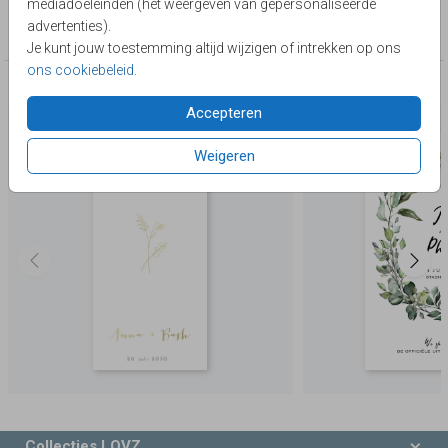
mediadoeleinden (het weergeven van gepersonaliseerde
Collectie
advertenties).
Save the Date
Je kunt jouw toestemming altijd wijzigen of intrekken op ons
ons cookiebeleid
.
Deze producten zijn wellicht ook iets voor je
Accepteren
Weigeren
Collecties LOVZ