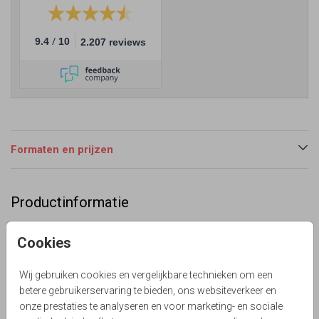
/
9.4
10
2.207 reviews
Formaten en prijzen
Productinformatie
Omschrijving
Cookies
Moderne stijlvolle save the date uitnodiging agenda in
beige tint met goudfolie. Alles is om te kleuren. Met optie
Wij gebruiken cookies en vergelijkbare technieken om een
ronde hoekjes.
betere gebruikerservaring te bieden, ons websiteverkeer en
Lievez
onze prestaties te analyseren en voor marketing- en sociale