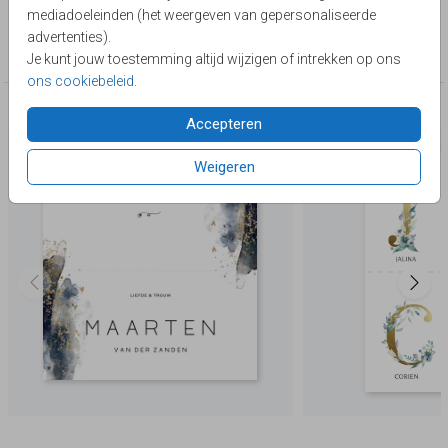
Lievez
mediadoeleinden (het weergeven van gepersonaliseerde
Collectie
advertenties).
Naamkaartjes
Je kunt jouw toestemming altijd wijzigen of intrekken op ons
ons cookiebeleid
.
Deze producten zijn wellicht ook iets voor je
Accepteren
Weigeren