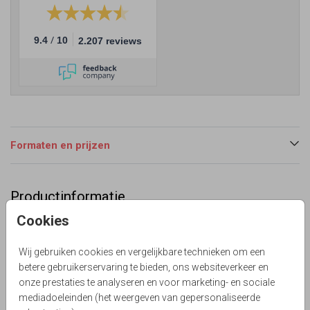
/
9.4
10
2.207 reviews
Formaten en prijzen
Productinformatie
Cookies
Omschrijving
Winterse trouwkaart met hert en krans.
Wij gebruiken cookies en vergelijkbare technieken om een
Lievez
betere gebruikerservaring te bieden, ons websiteverkeer en
onze prestaties te analyseren en voor marketing- en sociale
Collectie
mediadoeleinden (het weergeven van gepersonaliseerde
Kraft & Karton look print