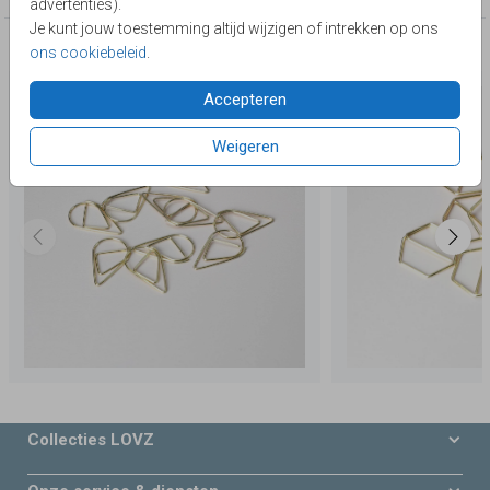
advertenties).
Je kunt jouw toestemming altijd wijzigen of intrekken op ons
Deze producten zijn wellicht ook iets voor je
ons cookiebeleid
.
Accepteren
Weigeren
Collecties LOVZ