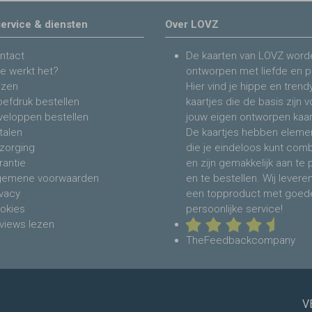
ervice & diensten
Over LOVZ
ntact
De kaarten van LOVZ word
e werkt het?
ontworpen met liefde en p
jzen
Hier vind je hippe en trend
oefdruk bestellen
kaartjes die de basis zijn 
veloppen bestellen
jouw eigen ontworpen kaar
talen
De kaartjes hebben eleme
zorging
die je eindeloos kunt com
rantie
en zijn gemakkelijk aan te
gemene voorwaarden
en te bestellen. Wij levere
ivacy
een topproduct met goed
okies
persoonlijke service!
views lezen
TheFeedbackcompany
V