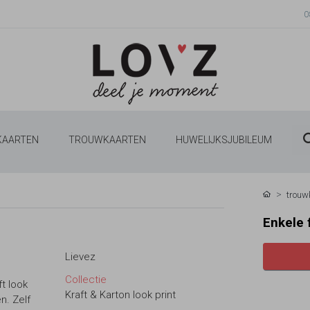
0
 KAARTEN
TROUWKAARTEN
HUWELIJKSJUBILEUM
trouw
Enkele f
Lievez
Collectie
t look
Kraft & Karton look print
n. Zelf