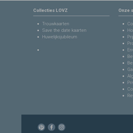
Collecties LOVZ
Onze s
Trouwkaarten
Co
Save the date kaarten
Ho
Huwelijksjubileum
Pri
Pr
En
Be
Be
Ga
Al
Pr
Co
Re