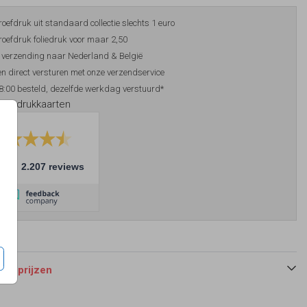
roefdruk uit standaard collectie slechts 1 euro
roefdruk foliedruk voor maar 2,50
 verzending naar Nederland & België
n direct versturen met onze verzendservice
8:00 besteld, dezelfde werkdag verstuurd*
foliedrukkaarten
10
2.207 reviews
 en prijzen