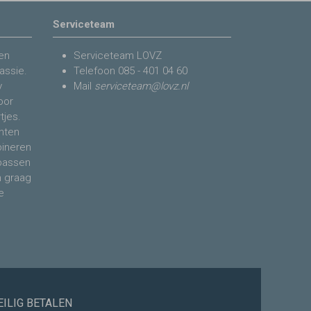
Serviceteam
en
Serviceteam LOVZ
assie.
Telefoon
085 - 401 04 60
y
Mail
serviceteam@lovz.nl
voor
tjes.
nten
bineren
 passen
n graag
e
EILIG BETALEN