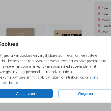
1ste p
1ste p
Gratis
Kaarte
Voor 1
*m.u.v. 
Cookies
Wij gebruiken cookies en vergelijkbare technieken om een betere
/
9.4
ebruikerservaring te bieden, ons websiteverkeer en onze prestaties te
analyseren en voor marketing- en sociale mediadoeleinden (het
weergeven van gepersonaliseerde advertenties).
Je kunt jouw toestemming altijd wijzigen of intrekken op ons
ons
cookiebeleid
.
Accepteren
Weigeren
Formaten