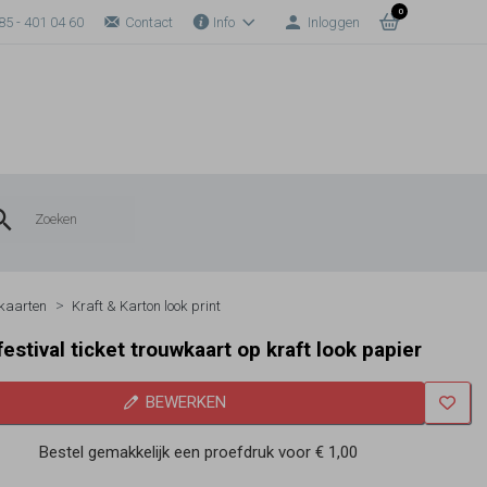
0
85 - 401 04 60
Contact
Info
Inloggen
kaarten
Kraft & Karton look print
estival ticket trouwkaart op kraft look papier
BEWERKEN
Bestel gemakkelijk een proefdruk voor
€ 1,00