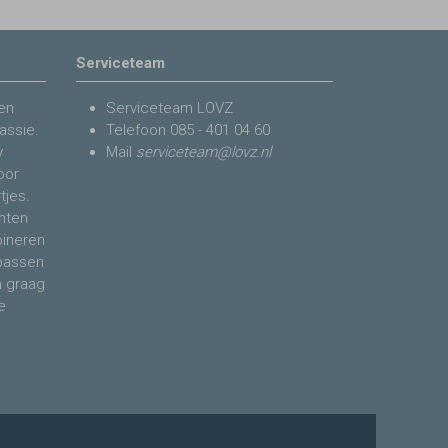
Serviceteam
en
Serviceteam LOVZ
assie.
Telefoon
085 - 401 04 60
y
Mail
serviceteam@lovz.nl
voor
tjes.
nten
bineren
 passen
n graag
e