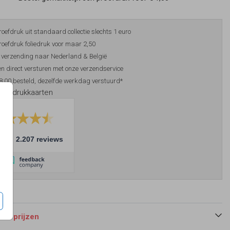
roefdruk uit standaard collectie slechts 1 euro
roefdruk foliedruk voor maar 2,50
 verzending naar Nederland & België
n direct versturen met onze verzendservice
8:00 besteld, dezelfde werkdag verstuurd*
foliedrukkaarten
10
2.207 reviews
 en prijzen