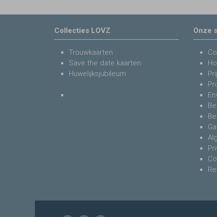
Collecties LOVZ
Onze s
Trouwkaarten
Co
Save the date kaarten
Ho
Huwelijksjubileum
Pri
Pr
En
Be
Be
Ga
Al
Pr
Co
Re