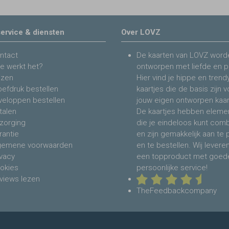
ervice & diensten
Over LOVZ
ntact
De kaarten van LOVZ word
e werkt het?
ontworpen met liefde en p
jzen
Hier vind je hippe en trend
oefdruk bestellen
kaartjes die de basis zijn 
veloppen bestellen
jouw eigen ontworpen kaar
talen
De kaartjes hebben eleme
zorging
die je eindeloos kunt com
rantie
en zijn gemakkelijk aan te
gemene voorwaarden
en te bestellen. Wij levere
ivacy
een topproduct met goed
okies
persoonlijke service!
views lezen
TheFeedbackcompany