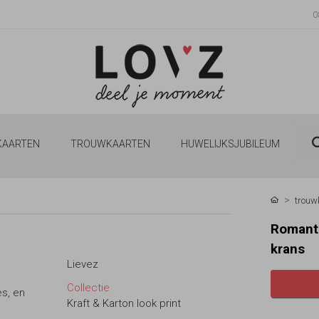
0
 KAARTEN
TROUWKAARTEN
HUWELIJKSJUBILEUM
trouw
Romanti
krans
Lievez
Collectie
es, en
Kraft & Karton look print