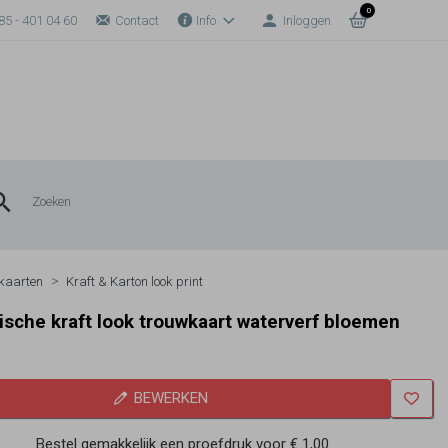
0
85 - 401 04 60
Contact
Info
Inloggen
kaarten
Kraft & Karton look print
sche kraft look trouwkaart waterverf bloemen
BEWERKEN
Bestel gemakkelijk een proefdruk voor
€ 1,00