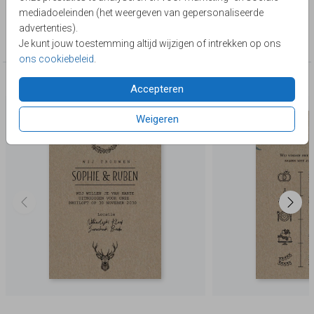
Lievez
mediadoeleinden (het weergeven van gepersonaliseerde
Collectie
advertenties).
Kraft
Je kunt jouw toestemming altijd wijzigen of intrekken op ons
ons cookiebeleid
.
Deze producten zijn wellicht ook iets voor je
Accepteren
Weigeren