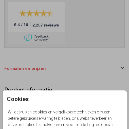
/
9.4
10
2.207 reviews
Formaten en prijzen
Productinformatie
Cookies
Omschrijving
Hippe en minimalistische trouwkaart met zwartfolie.
Wij gebruiken cookies en vergelijkbare technieken om een
(999999)
betere gebruikerservaring te bieden, ons websiteverkeer en
Le Chique Design
onze prestaties te analyseren en voor marketing- en sociale