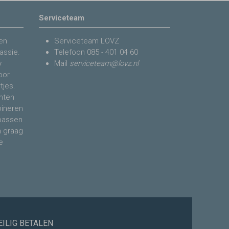
Serviceteam
en
Serviceteam LOVZ
assie.
Telefoon
085 - 401 04 60
y
Mail
serviceteam@lovz.nl
voor
tjes.
nten
bineren
 passen
n graag
e
EILIG BETALEN