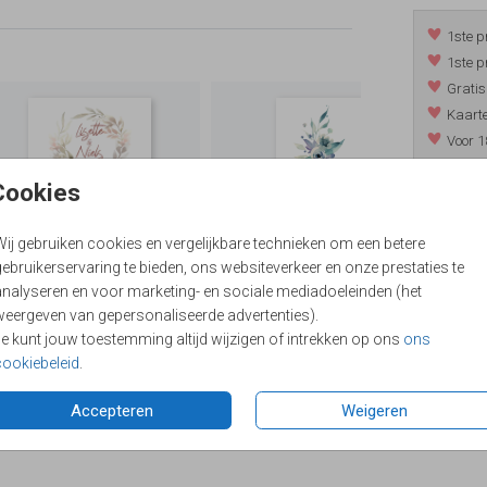
1ste p
1ste p
Gratis
Kaarte
Voor 1
*m.u.v. 
Cookies
Wij gebruiken cookies en vergelijkbare technieken om een betere
/
9.4
ebruikerservaring te bieden, ons websiteverkeer en onze prestaties te
analyseren en voor marketing- en sociale mediadoeleinden (het
weergeven van gepersonaliseerde advertenties).
Je kunt jouw toestemming altijd wijzigen of intrekken op ons
ons
cookiebeleid
.
Accepteren
Weigeren
Formaten