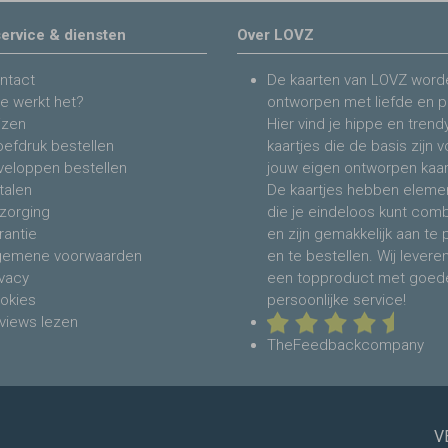
ervice & diensten
Over LOVZ
ntact
De kaarten van LOVZ word
e werkt het?
ontworpen met liefde en p
jzen
Hier vind je hippe en trend
oefdruk bestellen
kaartjes die de basis zijn 
veloppen bestellen
jouw eigen ontworpen kaar
talen
De kaartjes hebben eleme
zorging
die je eindeloos kunt com
rantie
en zijn gemakkelijk aan te
gemene voorwaarden
en te bestellen. Wij levere
ivacy
een topproduct met goed
okies
persoonlijke service!
views lezen
TheFeedbackcompany
V