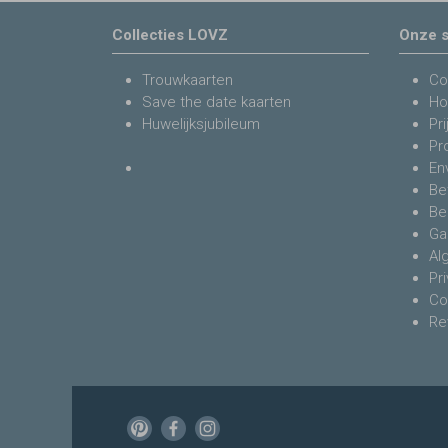
Collecties LOVZ
Onze s
Trouwkaarten
Co
Save the date kaarten
Ho
Huwelijksjubileum
Pri
Pr
En
Be
Be
Ga
Al
Pr
Co
Re