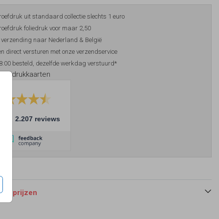
roefdruk uit standaard collectie slechts 1 euro
roefdruk foliedruk voor maar 2,50
 verzending naar Nederland & België
n direct versturen met onze verzendservice
8:00 besteld, dezelfde werkdag verstuurd*
foliedrukkaarten
10
2.207 reviews
 en prijzen