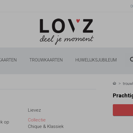
0
 KAARTEN
TROUWKAARTEN
HUWELIJKSJUBILEUM
trouw
Prachti
Lievez
Collectie
ek op
Chique & Klassiek