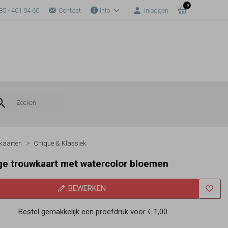
0
85 - 401 04 60
Contact
Info
Inloggen
kaarten
Chique & Klassiek
ge trouwkaart met watercolor bloemen
BEWERKEN
Bestel gemakkelijk een proefdruk voor
€ 1,00