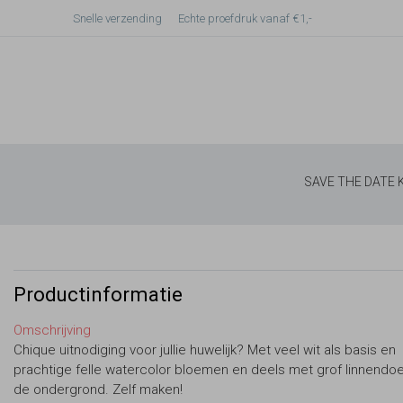
Snelle verzending
Echte proefdruk vanaf €1,-
SAVE THE DATE
Productinformatie
Omschrijving
Chique uitnodiging voor jullie huwelijk? Met veel wit als basis en
prachtige felle watercolor bloemen en deels met grof linnendo
de ondergrond. Zelf maken!