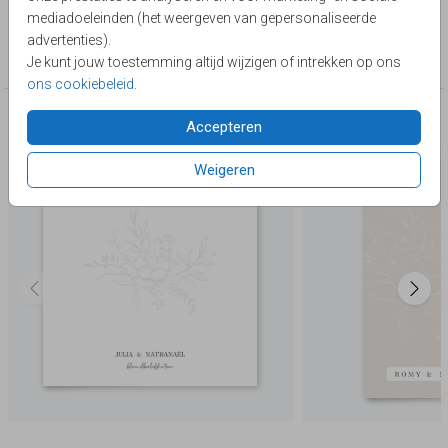
Lievez
mediadoeleinden (het weergeven van gepersonaliseerde
Collectie
advertenties).
Chique & Klassiek
Je kunt jouw toestemming altijd wijzigen of intrekken op ons
ons cookiebeleid
.
Deze producten zijn wellicht ook iets voor je
Accepteren
Weigeren