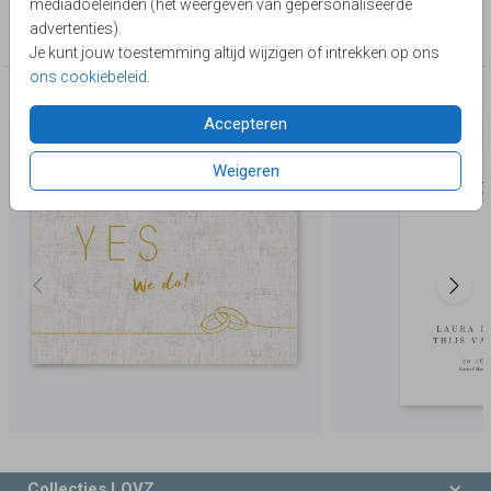
mediadoeleinden (het weergeven van gepersonaliseerde
Collectie
advertenties).
Chique & Klassiek
Je kunt jouw toestemming altijd wijzigen of intrekken op ons
ons cookiebeleid
.
Deze producten zijn wellicht ook iets voor je
Accepteren
Weigeren
Collecties LOVZ