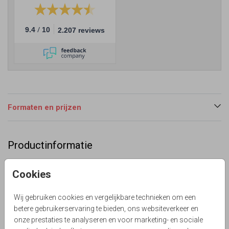
/
9.4
10
2.207 reviews
Formaten en prijzen
Productinformatie
Omschrijving
Cookies
Opzoek naar een rustige en chique enkele trouwkaart?
Prachtig eigentijds ontwerp met tekst en lijnen. Bestel
Wij gebruiken cookies en vergelijkbare technieken om een
deze kaart op een groter formaat!
betere gebruikerservaring te bieden, ons websiteverkeer en
Lievez
onze prestaties te analyseren en voor marketing- en sociale