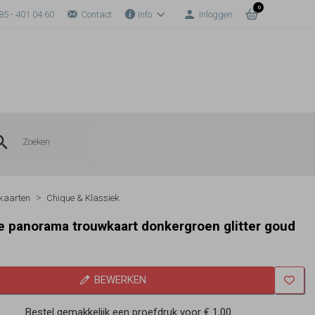
0
85 - 401 04 60
Contact
Info
Inloggen
kaarten
Chique & Klassiek
lle panorama trouwkaart donkergroen glitter goud
BEWERKEN
Bestel gemakkelijk een proefdruk voor
€ 1,00