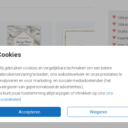
1ste p
1ste p
Gratis
Kaarte
Voor 1
*m.u.v. 
Cookies
Wij gebruiken cookies en vergelijkbare technieken om een betere
ebruikerservaring te bieden, ons websiteverkeer en onze prestaties te
/
9.4
analyseren en voor marketing- en sociale mediadoeleinden (het
weergeven van gepersonaliseerde advertenties).
Je kunt jouw toestemming altijd wijzigen of intrekken op ons
ons
cookiebeleid
.
Accepteren
Weigeren
Formaten