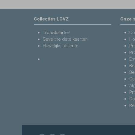
Collecties LOVZ
Onze s
Trouwkaarten
Co
Save the date kaarten
Ho
Huwelijksjubileum
Pri
Pr
En
Be
Be
Ga
Al
Pr
Co
Re