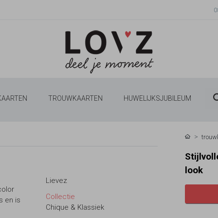
0
 KAARTEN
TROUWKAARTEN
HUWELIJKSJUBILEUM
trouw
Stijlvo
look
Lievez
olor
Collectie
s en is
Chique & Klassiek