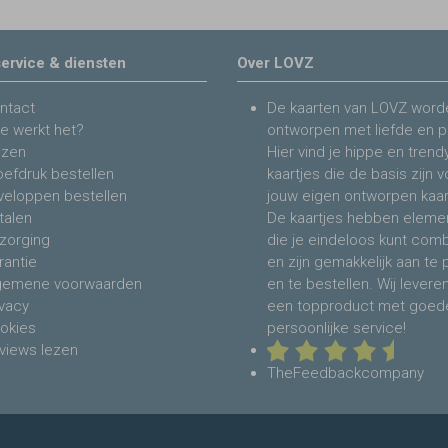
ervice & diensten
Over LOVZ
ntact
De kaarten van LOVZ word
e werkt het?
ontworpen met liefde en p
jzen
Hier vind je hippe en trend
oefdruk bestellen
kaartjes die de basis zijn 
veloppen bestellen
jouw eigen ontworpen kaar
talen
De kaartjes hebben eleme
zorging
die je eindeloos kunt com
rantie
en zijn gemakkelijk aan te
gemene voorwaarden
en te bestellen. Wij levere
ivacy
een topproduct met goed
okies
persoonlijke service!
views lezen
TheFeedbackcompany