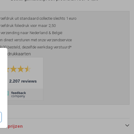
roefdruk uit standaard collectie slechts 1 euro
roefdruk foliedruk voor maar 2,50
 verzending naar Nederland & België
n direct versturen met onze verzendservice
8:00 besteld, dezelfde werkdag verstuurd*
foliedrukkaarten
10
2.207 reviews
 en prijzen