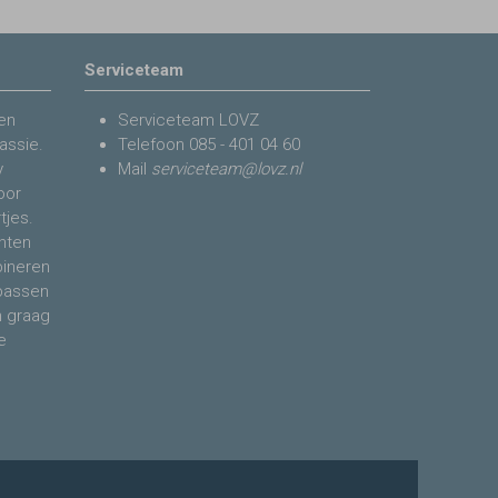
Serviceteam
en
Serviceteam LOVZ
assie.
Telefoon
085 - 401 04 60
y
Mail
serviceteam@lovz.nl
voor
tjes.
nten
bineren
 passen
n graag
e