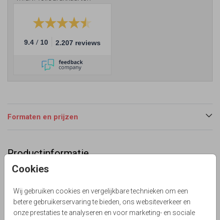
/
9.4
10
2.207 reviews
Formaten en prijzen
Productinformatie
Cookies
Omschrijving
Passend enkele starry night rsvp kaart bij trouwkaart. Met
Wij gebruiken cookies en vergelijkbare technieken om een
maan en donkerblauw sterrenhemel. Zelf maken!
betere gebruikerservaring te bieden, ons websiteverkeer en
Lievez
onze prestaties te analyseren en voor marketing- en sociale