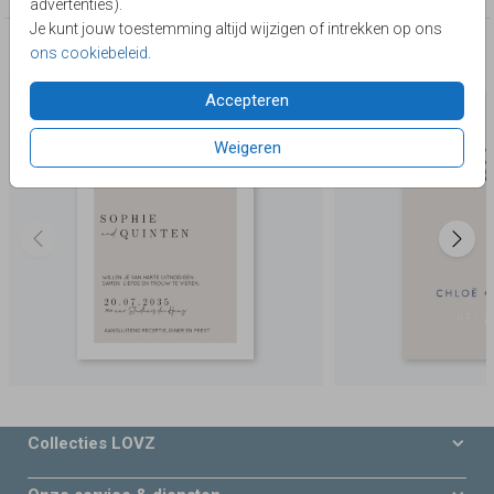
advertenties).
Je kunt jouw toestemming altijd wijzigen of intrekken op ons
Deze producten zijn wellicht ook iets voor je
ons cookiebeleid
.
Accepteren
Weigeren
Collecties LOVZ