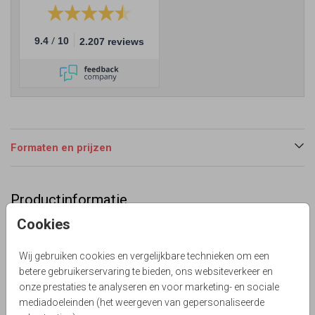
/
9.4
10
2.207 reviews
Formaten en prijzen
Productinformatie
Cookies
Omschrijving
Klassieke trouwkaart met pioenrozen. (999999)
Wij gebruiken cookies en vergelijkbare technieken om een
Le Chique Design
betere gebruikerservaring te bieden, ons websiteverkeer en
onze prestaties te analyseren en voor marketing- en sociale
Collectie
mediadoeleinden (het weergeven van gepersonaliseerde
Chique & Klassiek