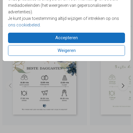
Lievez
mediadoeleinden (het weergeven van gepersonaliseerde
Collectie
advertenties).
Brief bij trouwkaarten
Je kunt jouw toestemming altijd wijzigen of intrekken op ons
ons cookiebeleid
.
Deze producten zijn wellicht ook iets voor je
Accepteren
Weigeren